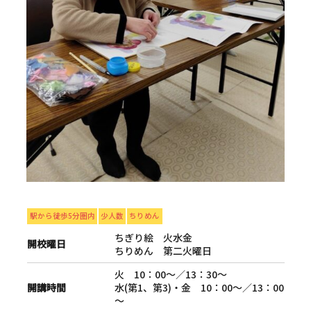
駅から徒歩5分圏内
少人数
ちりめん
ちぎり絵 火水金
開校曜日
ちりめん 第二火曜日
火 10：00～／13：30～
開講時間
水(第1、第3)・金 10：00～／13：00
～