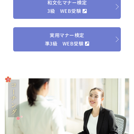
和文化マナー検定
3級 WEB受験
実用マナー検定
準3級 WEB受験
コーチング