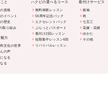
のこと
ハクビの選べるコース
着付けサービス
ビの資格
無料体験レッスン
振袖
ビのイベント
55周年記念パック
袴
ビの歴史
エクセレントパック
七五三
sの取り組み
ぷらっとパスポート
花嫁・花婿
着付け2回レッスン
ゆかた
の魅力
短期集中レッスン6回
その他
リバイバルレッスン
る和文化の世界
さんの声
師になる
になる