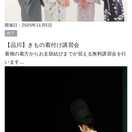
開催日：
2025年11月5日
終了
【品川】きもの着付け講習会
着物の着方からお太鼓結びまでが習える無料講習会を行
います…