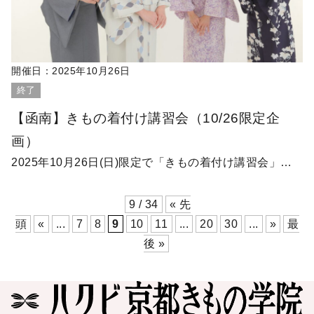
開催日：
2025年10月26日
終了
【函南】きもの着付け講習会（10/26限定企
画）
2025年10月26日(日)限定で「きもの着付け講習会」…
9 / 34
« 先
頭
«
...
7
8
9
10
11
...
20
30
...
»
最
後 »