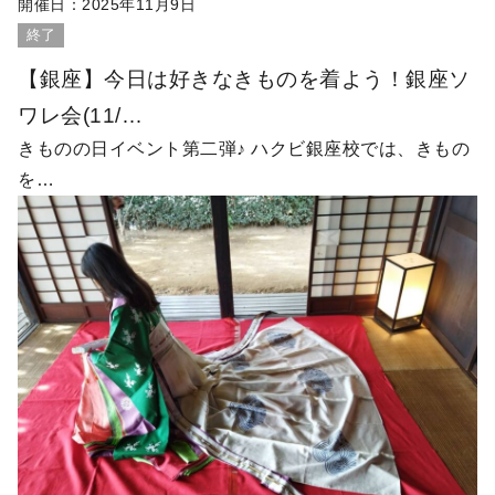
開催日：
2025年11月9日
終了
【銀座】今日は好きなきものを着よう！銀座ソ
ワレ会(11/…
きものの日イベント第二弾♪ ハクビ銀座校では、きもの
を…