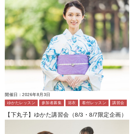
開催日：
2026年8月3日
ゆかたレッスン
参加者募集
浴衣
着付レッスン
講習会
【下丸子】ゆかた講習会（8/3・8/7限定企画）