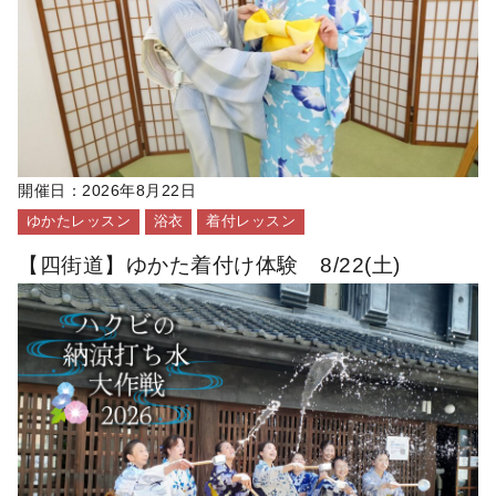
開催日：
2026年8月22日
ゆかたレッスン
浴衣
着付レッスン
【四街道】ゆかた着付け体験 8/22(土)