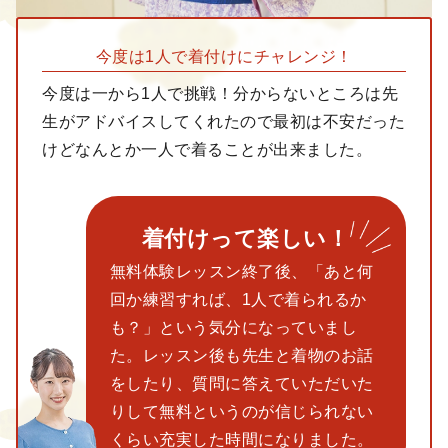
今度は1人で着付けに
チャレンジ！
今度は一から1人で挑戦！分からないところは先
生がアドバイスしてくれたので最初は不安だった
けどなんとか一人で着ることが出来ました。
着付けって楽しい！
無料体験レッスン終了後、「あと何
回か練習すれば、1人で着られるか
も？」という気分になっていまし
た。レッスン後も先生と着物のお話
をしたり、質問に答えていただいた
りして無料というのが信じられない
くらい充実した時間になりました。