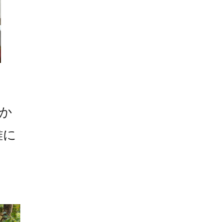
出か
雅に