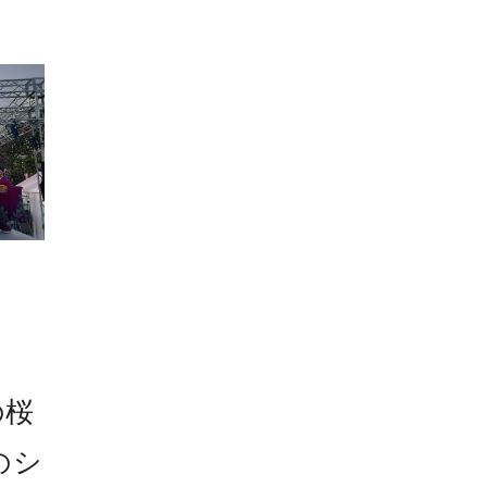
の桜
のシ